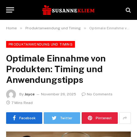
»
»
Home
Produktanwendung und Timing
Optimale Einnahme von Produkten: Timing und Anwendungstipps
PRODUKTANWENDUNG UND TIMING
Optimale Einnahme von
Produkten: Timing und
Anwendungstipps
By
Joyce
November 26, 2025
No Comments
7 Mins Read
Facebook
Twitter
Pinterest