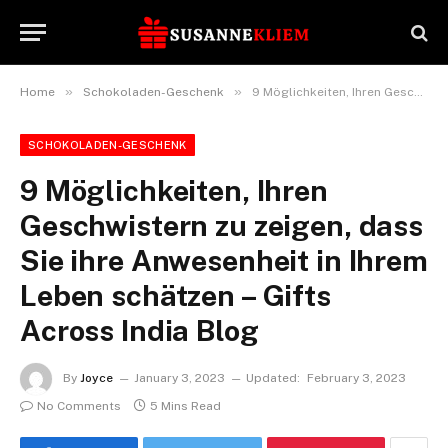
»
»
Home
Schokoladen-Geschenk
9 Möglichkeiten, Ihren Geschwistern zu zeigen, dass Sie ihre Anwesenheit in Ihrem Leben schätzen – Gifts Across India Blog
SCHOKOLADEN-GESCHENK
9 Möglichkeiten, Ihren
Geschwistern zu zeigen, dass
Sie ihre Anwesenheit in Ihrem
Leben schätzen – Gifts
Across India Blog
By
Joyce
January 3, 2023
Updated:
February 3, 2023
No Comments
5 Mins Read