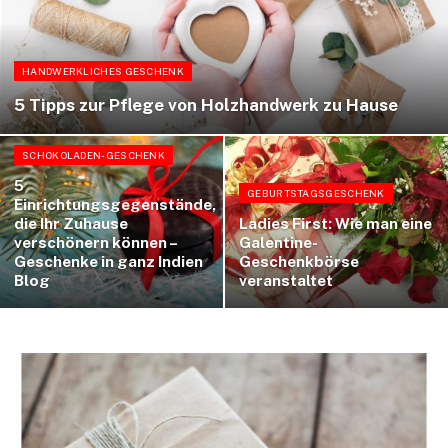
HANDWERKLICHES GESCHENK
5 Tipps zur Pflege von Holzhandwerk zu Hause
SCHOKOLADEN-GESCHENK
5
GEBURTSTAGSGESCHENK
Einrichtungsgegenstände,
die Ihr Zuhause
Ladies First: Wie man eine
verschönern können –
Galentine-
Geschenke in ganz Indien
Geschenkbörse
Blog
veranstaltet