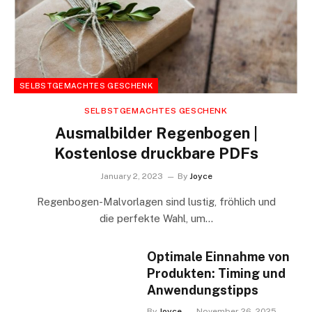
SELBSTGEMACHTES GESCHENK
SELBSTGEMACHTES GESCHENK
Ausmalbilder Regenbogen |
Kostenlose druckbare PDFs
January 2, 2023
By
Joyce
Regenbogen-Malvorlagen sind lustig, fröhlich und
die perfekte Wahl, um…
Optimale Einnahme von
Produkten: Timing und
Anwendungstipps
By
Joyce
November 26, 2025